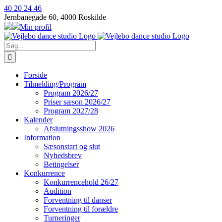
Skip
40 20 24 46
to
Jernbanegade 60, 4000 Roskilde
content
Min profil
Søg
efter:
Forside
Tilmelding/Program
Program 2026/27
Priser sæson 2026/27
Program 2027/28
Kalender
Afslutningsshow 2026
Information
Sæsonstart og slut
Nyhedsbrev
Betingelser
Konkurrence
Konkurrencehold 26/27
Audition
Forventning til danser
Forventning til forældre
Turneringer