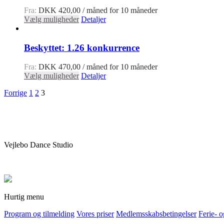
Fra:
DKK
420,00
/ måned for 10 måneder
Vælg muligheder
Detaljer
Beskyttet: 1.26 konkurrence
Fra:
DKK
470,00
/ måned for 10 måneder
Vælg muligheder
Detaljer
Forrige
1
2
3
Vejlebo Dance Studio
Hurtig menu
Program og tilmelding
Vores priser
Medlemsskabsbetingelser
Ferie- 