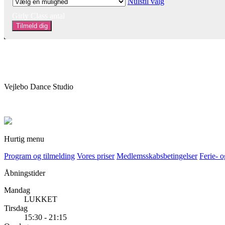
Nulstil valg
Girly Class antal
Tilmeld dig
Vejlebo Dance Studio
Hurtig menu
Program og tilmelding
Vores priser
Medlemsskabsbetingelser
Ferie- 
Åbningstider
Mandag
LUKKET
Tirsdag
15:30 - 21:15