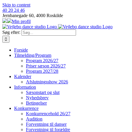
Skip to content
40 20 24 46
Jernbanegade 60, 4000 Roskilde
Min profil
Søg efter:
Forside
Tilmelding/Program
Program 2026/27
Priser sæson 2026/27
Program 2027/28
Kalender
Afslutningsshow 2026
Information
Sæsonstart og slut
Nyhedsbrev
Betingelser
Konkurrence
Konkurrencehold 26/27
Audition
Forventning til danser
Forventning til forældre