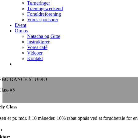
Turneringer
Træningsweekend
Forældreforening
Vores sponsorer
Event
Om os
Natacha og Gitte
Instruktører
Vores café
Videoer
Kontakt
EBO DANCE STUDIO
Class #5
rly Class
isen er pr. mdr. á 10 måneder. 10% rabat opnås ved at forudbetale for en
m
ktør: