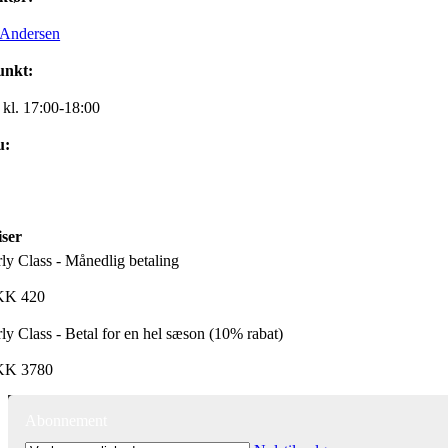
 Andersen
unkt:
g kl. 17:00-18:00
u:
iser
rly Class - Månedlig betaling
KK
420
rly Class - Betal for en hel sæson (10% rabat)
KK
3780
Abonnement