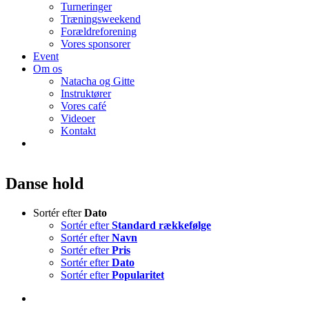
Turneringer
Træningsweekend
Forældreforening
Vores sponsorer
Event
Om os
Natacha og Gitte
Instruktører
Vores café
Videoer
Kontakt
Danse hold
Sortér efter
Dato
Sortér efter
Standard rækkefølge
Sortér efter
Navn
Sortér efter
Pris
Sortér efter
Dato
Sortér efter
Popularitet