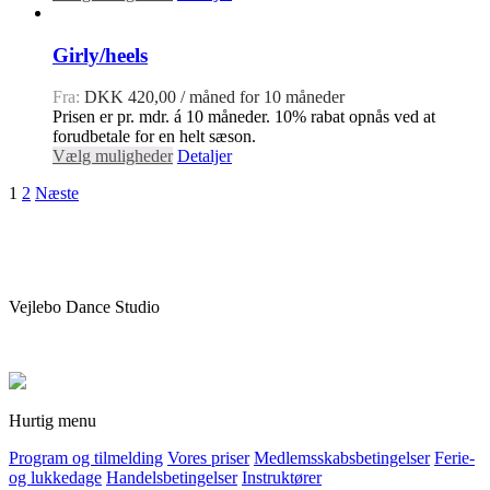
Girly/heels
Fra:
DKK
420,00
/ måned for 10 måneder
Prisen er pr. mdr. á 10 måneder. 10% rabat opnås ved at
forudbetale for en helt sæson.
Vælg muligheder
Detaljer
1
2
Næste
Vejlebo Dance Studio
Hurtig menu
Program og tilmelding
Vores priser
Medlemsskabsbetingelser
Ferie-
og lukkedage
Handelsbetingelser
Instruktører