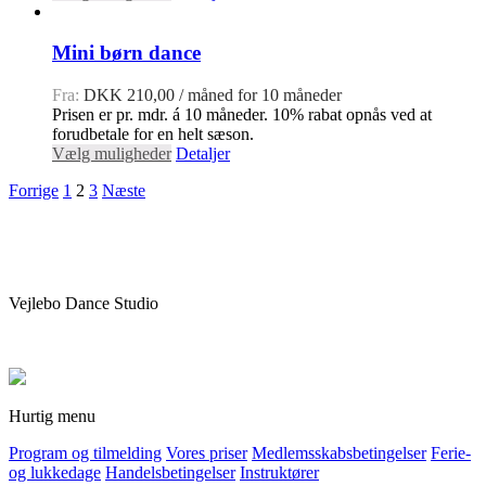
Mini børn dance
Fra:
DKK
210,00
/ måned for 10 måneder
Prisen er pr. mdr. á 10 måneder. 10% rabat opnås ved at
forudbetale for en helt sæson.
Vælg muligheder
Detaljer
Forrige
1
2
3
Næste
Vejlebo Dance Studio
Hurtig menu
Program og tilmelding
Vores priser
Medlemsskabsbetingelser
Ferie-
og lukkedage
Handelsbetingelser
Instruktører