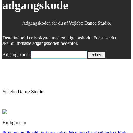
adgangskode
Adgangskoden får du af Vejlebo Dance Studio.
Dette indhold er beskyttet med en adgangskode. For at se det
skal du indtaste adgangskoden nedenfor.
Adgangskode:
Vejlebo Dance Studio
Hurtig menu
Program og tilmelding
Vores priser
Medlemsskabsbetingelser
Ferie-