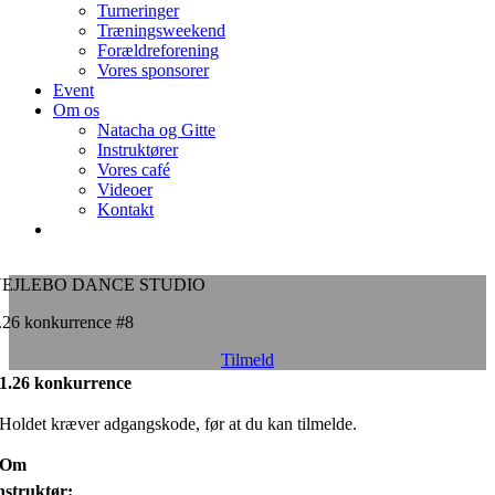
Turneringer
Træningsweekend
Forældreforening
Vores sponsorer
Event
Om os
Natacha og Gitte
Instruktører
Vores café
Videoer
Kontakt
VEJLEBO DANCE STUDIO
.26 konkurrence #8
Tilmeld
1.26 konkurrence
Holdet kræver adgangskode, før at du kan tilmelde.
Om
nstruktør: