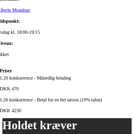
lberte Mondrup
idspunkt:
irsdag kl. 18:00-19:15
iveau:
ukket
Priser
1.26 konkurrence - Månedlig betaling
DKK
470
1.26 konkurrence - Betal for en hel sæson (10% rabat)
DKK
4230
Holdet kræver