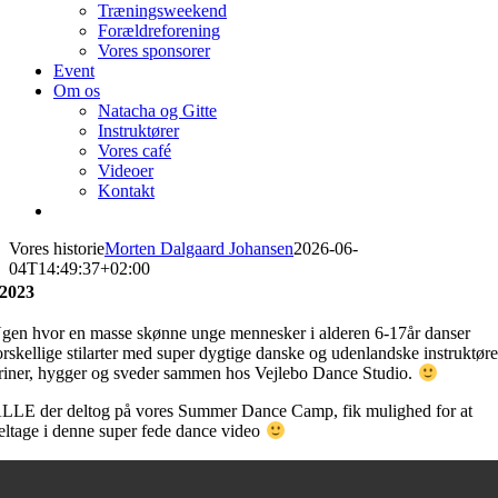
Træningsweekend
Forældreforening
Vores sponsorer
Event
Om os
Natacha og Gitte
Instruktører
Vores café
Videoer
Kontakt
Vores historie
Morten Dalgaard Johansen
2026-06-
04T14:49:37+02:00
2023
gen hvor en masse skønne unge mennesker i alderen 6-17år danser
orskellige stilarter med super dygtige danske og udenlandske instruktøre
riner, hygger og sveder sammen hos Vejlebo Dance Studio.
LLE der deltog på vores Summer Dance Camp, fik mulighed for at
eltage i denne super fede dance video