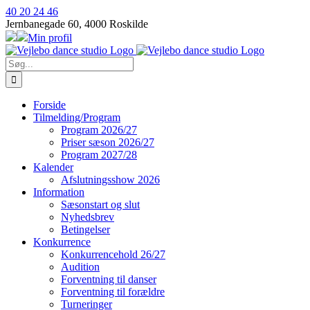
Skip
40 20 24 46
to
Jernbanegade 60, 4000 Roskilde
content
Min profil
Søg
efter:
Forside
Tilmelding/Program
Program 2026/27
Priser sæson 2026/27
Program 2027/28
Kalender
Afslutningsshow 2026
Information
Sæsonstart og slut
Nyhedsbrev
Betingelser
Konkurrence
Konkurrencehold 26/27
Audition
Forventning til danser
Forventning til forældre
Turneringer