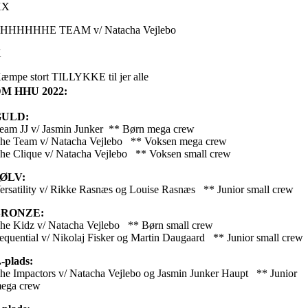
XX
HHHHHHE TEAM v/ Natacha Vejlebo
X
æmpe stort TILLYKKE til jer alle
M HHU 2022:
GULD:
eam JJ v/ Jasmin Junker ** Børn mega crew
he Team v/ Natacha Vejlebo ** Voksen mega crew
he Clique v/ Natacha Vejlebo ** Voksen small crew
ØLV:
ersatility v/ Rikke Rasnæs og Louise Rasnæs ** Junior small crew
BRONZE:
he Kidz v/ Natacha Vejlebo ** Børn small crew
equential v/ Nikolaj Fisker og Martin Daugaard ** Junior small crew
.-plads:
he Impactors v/ Natacha Vejlebo og Jasmin Junker Haupt ** Junior
ega crew