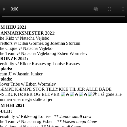
M HHU 2021
DANMARKSMESTER 2021:
he Kidz v/ Natacha Vejlebo
re8tors v/ Dilan Görmez og Josefina Sforzini
he Clique v/ Natacha Vejlebo
he Team v/ Natacha Vejlebo og Esben Wormslev
RONZE 2021:
ersitility v/ Rikke Rasnæs og Louise Rasnæs
 plads:
eam JJ v/ Jasmin Junker
 plads:
lover Tribe v/ Esben Wormslev
ÆMPE KÆMPE STOR TILLYKKE TIL JER ALLE BÅDE
INSTRUKTØRER OG ELEVER
I så gode alle
ammen vi er mega stolte af jer
M HHI 2021
GULD:
ersatility v/ Rikke og Louise
** Junior small crew
he Team v/ Natacha og Esben
** Voksen mega Crew
he Clique v/ Natacha
** Voksen small Crew