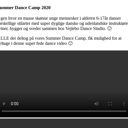
ummer Dance Camp 2020
gen hvor en masse skønne unge mennesker i alderen 6-17år danser
orskellige stilarter med super dygtige danske og udenlandske instruktøre
riner, hygger og sveder sammen hos Vejlebo Dance Studio. 🙂
LLE der deltog på vores Summer Dance Camp, fik mulighed for at
eltage i denne super fede dance video 🙂