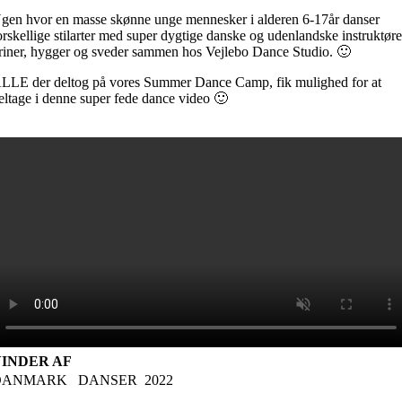
gen hvor en masse skønne unge mennesker i alderen 6-17år danser
orskellige stilarter med super dygtige danske og udenlandske instruktøre
riner, hygger og sveder sammen hos Vejlebo Dance Studio. 🙂
LLE der deltog på vores Summer Dance Camp, fik mulighed for at
eltage i denne super fede dance video 🙂
VINDER AF
DANMARK DANSER 2022