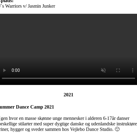
-plads:
J´s Warriors v/ Jasmin Junker
2021
ummer Dance Camp 2021
gen hvor en masse skønne unge mennesker i alderen 6-17år danser
orskellige stilarter med super dygtige danske og udenlandske instruktøre
riner, hygger og sveder sammen hos Vejlebo Dance Studio. 🙂