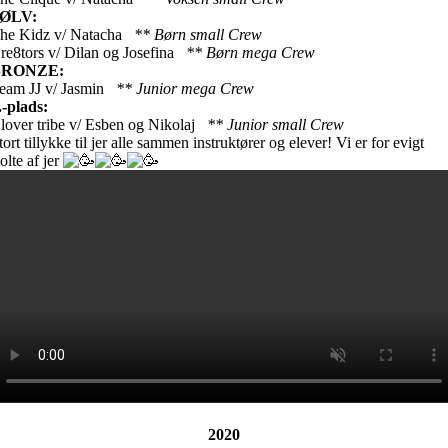
SØLV:
he Kidz v/ Natacha
** Børn small Crew
re8tors v/ Dilan og Josefina
** Børn mega Crew
BRONZE:
eam JJ v/ Jasmin
** Junior mega Crew
.-plads:
lover tribe v/ Esben og Nikolaj
** Junior small Crew
tort tillykke til jer alle sammen instruktører og elever! Vi er for evigt
tolte af jer
2020