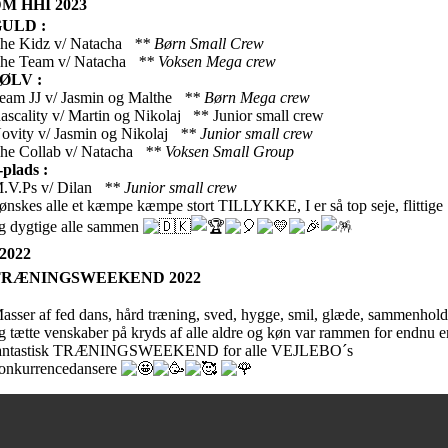
M HHI 2023
ULD :
he Kidz v/ Natacha
** Børn Small Crew
he Team v/ Natacha
** Voksen Mega crew
ØLV :
eam JJ v/ Jasmin og Malthe
** Børn Mega crew
ascality v/ Martin og Nikolaj ** Junior small crew
ovity v/ Jasmin og Nikolaj
** Junior small crew
he Collab v/ Natacha
** Voksen Small Group
-plads :
.V.Ps v/ Dilan
** Junior small crew
 ønskes alle et kæmpe kæmpe stort TILLYKKE, I er så top seje, flittige
g dygtige alle sammen
2022
TRÆNINGSWEEKEND 2022
asser af fed dans, hård træning, sved, hygge, smil, glæde, sammenhol
g tætte venskaber på kryds af alle aldre og køn var rammen for endnu e
antastisk TRÆNINGSWEEKEND for alle VEJLEBO´s
onkurrencedansere