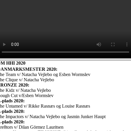
M HHI 2020
DANMARKSMESTER 2020:
he Team v/ Natacha Vejlebo og Esben Wormslev
he Clique v/ Natacha Vejlebo
RONZE 2020:
he Kidz v/ Natacha Vejlebo
ough Cut v/Esben Wormslev
.-plads 2020:
he Untamed v/ Rikke Rasnæs og Louise Rasnæs
.-plads 2020:
he Impactors v/ Natacha Vejlebo og Jasmin Junker Haupt
.-plads 2020:
re8tors v/ Dilan Görmez Lauritsen