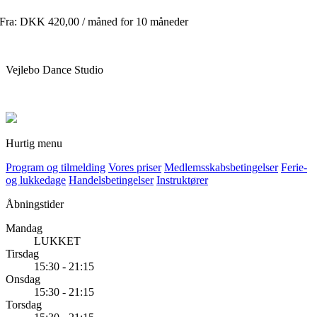
Fra:
DKK
420,00
/ måned for 10 måneder
Vejlebo Dance Studio
Hurtig menu
Program og tilmelding
Vores priser
Medlemsskabsbetingelser
Ferie-
og lukkedage
Handelsbetingelser
Instruktører
Åbningstider
Mandag
LUKKET
Tirsdag
15:30 - 21:15
Onsdag
15:30 - 21:15
Torsdag