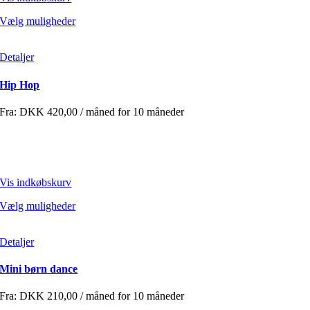
Vælg muligheder
Detaljer
Hip Hop
Fra:
DKK
420,00
/ måned for 10 måneder
Vis indkøbskurv
Vælg muligheder
Detaljer
Mini børn dance
Fra:
DKK
210,00
/ måned for 10 måneder