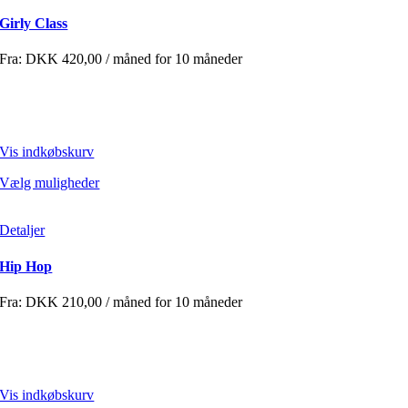
Girly Class
Fra:
DKK
420,00
/ måned for 10 måneder
Vis indkøbskurv
Vælg muligheder
Detaljer
Hip Hop
Fra:
DKK
210,00
/ måned for 10 måneder
Vis indkøbskurv