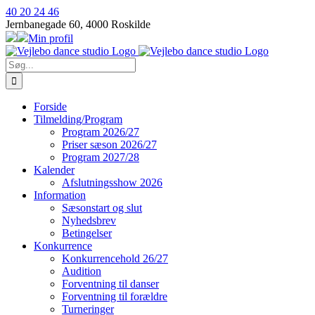
Skip
40 20 24 46
to
Jernbanegade 60, 4000 Roskilde
content
Min profil
Søg
efter:
Forside
Tilmelding/Program
Program 2026/27
Priser sæson 2026/27
Program 2027/28
Kalender
Afslutningsshow 2026
Information
Sæsonstart og slut
Nyhedsbrev
Betingelser
Konkurrence
Konkurrencehold 26/27
Audition
Forventning til danser
Forventning til forældre
Turneringer