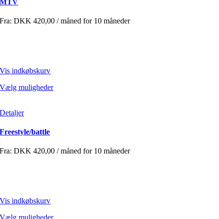
MTV
Fra:
DKK
420,00
/ måned for 10 måneder
Vis indkøbskurv
Vælg muligheder
Detaljer
Freestyle/battle
Fra:
DKK
420,00
/ måned for 10 måneder
Vis indkøbskurv
Vælg muligheder