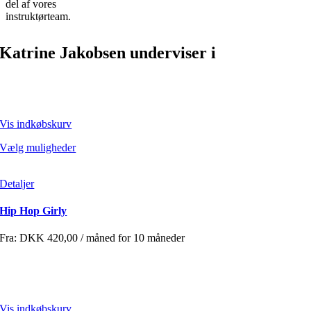
del af vores
instruktørteam.
Katrine Jakobsen underviser i
Vis indkøbskurv
Vælg muligheder
Detaljer
Hip Hop Girly
Fra:
DKK
420,00
/ måned for 10 måneder
Vis indkøbskurv